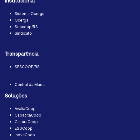
Institucional
Sistema Ocergs
Ocergs
Sescoop/RS
Sindicato
Transparência
SESCOOP/RS
Central da Marca
Soluções
AvaliaCoop
CapacitaCoop
CulturaCoop
ESGCoop
InovaCoop