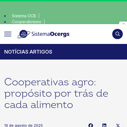
Sistema OCB
Cooperativismo
escolha consciente, escolha o coop • escolha consciente, esc
SomosCoop
Pesqui
NOTÍCIAS ARTIGOS
Cooperativas agro:
propósito por trás de
cada alimento
19 de agosto de 2025