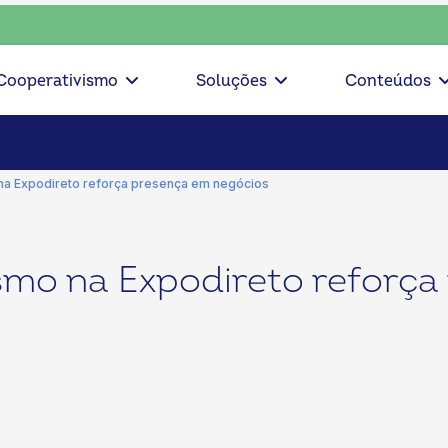
nsciente, escolha o coop • escolha consciente, escolha o co
Cooperativismo
Soluções
Conteúdos
na Expodireto reforça presença em negócios
smo na Expodireto reforça