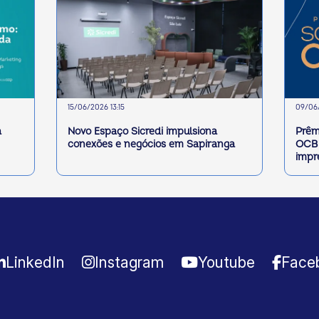
15/06/2026 13:15
09/06/
a
Novo Espaço Sicredi impulsiona
Prêm
conexões e negócios em Sapiranga
OCB 
impr
LinkedIn
Instagram
Youtube
Face