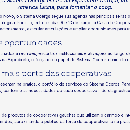
o Sistema Ocergs estará na Expodireto Cotrijal, um
América Latina, para fomentar o coop.
 Novo, o Sistema Ocergs segue sua agenda nas principais feiras d
tégica. Por isso, entre os dias 9 e 13 de março, a Casa do Coopera
acionamento, estimular articulações e ampliar oportunidades para a
e oportunidades
nados a reuniões, encontros institucionais e ativações ao longo d
s na Expodireto, reforçando o papel do Sistema Ocergs como elo e
o mais perto das cooperativas
ntar, na prática, o portfólio de serviços do Sistema Ocergs. Para
os, conforme as necessidades de cada cooperativa – do diagnóstico
de produtos de cooperativas gaúchas que utilizam o carimbo e in
rindes, aproximando o público da força do cooperativismo na práti