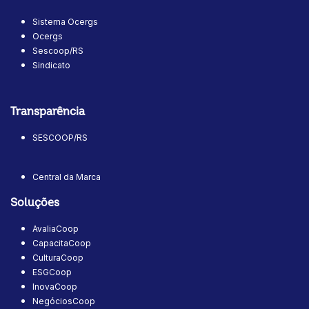
Sistema Ocergs
Ocergs
Sescoop/RS
Sindicato
Transparência
SESCOOP/RS
Central da Marca
Soluções
AvaliaCoop
CapacitaCoop
CulturaCoop
ESGCoop
InovaCoop
NegóciosCoop