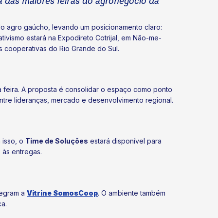
a das maiores feiras do agronegócio da
o agro gaúcho, levando um posicionamento claro:
tivismo estará na Expodireto Cotrijal, em Não-me-
s cooperativas do Rio Grande do Sul.
a feira. A proposta é consolidar o espaço como ponto
ntre lideranças, mercado e desenvolvimento regional.
 isso, o
Time de Soluções
estará disponível para
 às entregas.
tegram a
Vitrine SomosCoop
. O ambiente também
ca.