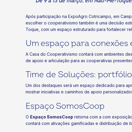
De 9 a 13 de março, em Não-Me-Toque, 
Após participação na ExpoAgro Cotricampo, em Campo
escolher o cooperativismo também é uma decisão estra
Toque, com um espaço estruturado para fortalecer rel
Um espaço para conexões 
A Casa do Cooperativismo contará com ambientes desti
de apoio e articulação para as cooperativas presente
Time de Soluções: portfóli
Um dos destaques será um espaço dedicado para aprese
mostrar iniciativas e caminhos de apoio personalizad
Espaço SomosCoop
O
Espaço SomosCoop
retorna com a com exposição 
contará com ativações gamificadas e distribuição de b