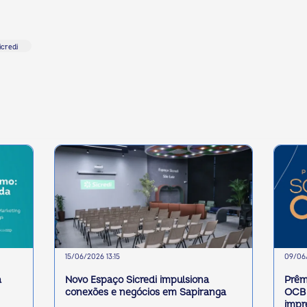
icredi
15/06/2026 13:15
09/06/
a
Novo Espaço Sicredi impulsiona
Prêm
conexões e negócios em Sapiranga
OCB 
impr