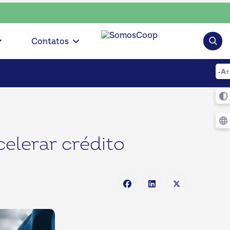
• escolha consciente, escolha o coop • escolha consciente, 
Pesqui
Contatos
elerar crédito