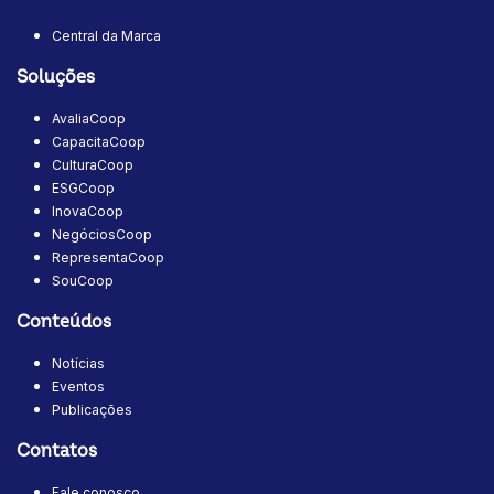
Central da Marca
Soluções
AvaliaCoop
CapacitaCoop
CulturaCoop
ESGCoop
InovaCoop
NegóciosCoop
RepresentaCoop
SouCoop
Conteúdos
Notícias
Eventos
Publicações
Contatos
Fale conosco