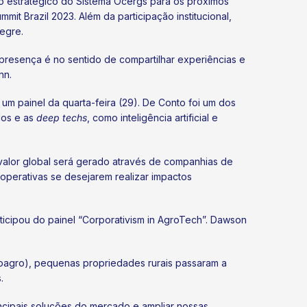
o estratégico do Sistema Ocergs para os próximos
it Brazil 2023. Além da participação institucional,
egre.
 presença é no sentido de compartilhar experiências e
nn.
um painel da quarta-feira (29). De Conto foi um dos
dos e as
deep techs
, como inteligência artificial e
valor global será gerado através de companhias de
operativas se desejarem realizar impactos
ticipou do painel “Corporativism in AgroTech”. Dawson
coagro), pequenas propriedades rurais passaram a
.
ncipais soluções do mercado e ampliar nossas