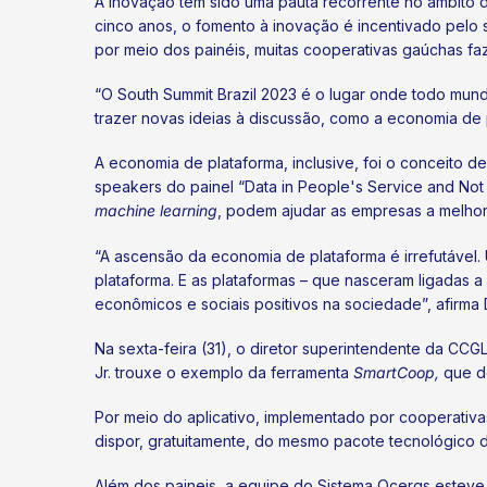
A inovação tem sido uma pauta recorrente no âmbito
cinco anos, o fomento à inovação é incentivado pelo s
por meio dos painéis, muitas cooperativas gaúchas fa
“O South Summit Brazil 2023 é o lugar onde todo mund
trazer novas ideias à discussão, como a economia de 
A economia de plataforma, inclusive, foi o conceito 
speakers do painel “Data in People's Service and No
machine learning
, podem ajudar as empresas a melhora
“A ascensão da economia de plataforma é irrefutável
plataforma. E as plataformas – que nasceram ligadas 
econômicos e sociais positivos na sociedade”, afirma
Na sexta-feira (31), o diretor superintendente da CC
Jr. trouxe o exemplo da ferramenta
SmartCoop,
que d
Por meio do aplicativo, implementado por cooperativ
dispor, gratuitamente, do mesmo pacote tecnológico 
Além dos paineis, a equipe do Sistema Ocergs esteve