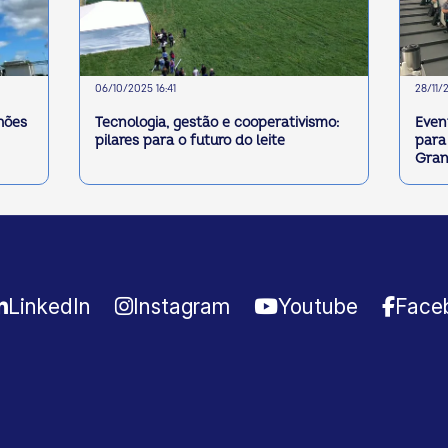
06/10/2025 16:41
28/11/2
hões
Tecnologia, gestão e cooperativismo:
Even
pilares para o futuro do leite
para
Gran
LinkedIn
Instagram
Youtube
Face