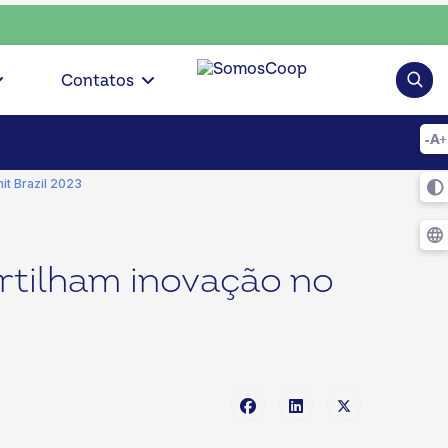
scolha consciente, escolha o coop • escolha consciente, esc
Pesqui
Contatos
t Brazil 2023
rtilham inovação no