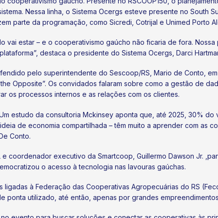
 do cooperativismo gaúcho. Presente no RSCOOP150, o planejament
istema. Nessa linha, o Sistema Ocergs esteve presente no South Summ
zem parte da programação, como Sicredi, Cotrijal e Unimed Porto Al
o vai estar – e o cooperativismo gaúcho não ficaria de fora. Nossa
plataforma”, destaca o presidente do Sistema Ocergs, Darci Hartma
defendido pelo superintendente do Sescoop/RS, Mario de Conto, em 
t the Opposite”. Os convidados falaram sobre como a gestão de da
r os processos internos e as relações com os clientes.
. Um estudo da consultoria Mckinsey aponta que, até 2025, 30% do 
a ideia de economia compartilhada – têm muito a aprender com as co
 De Conto.
GL e coordenador executivo da Smartcoop, Guillermo Dawson Jr. ,par
emocratizou o acesso à tecnologia nas lavouras gaúchas.
as ligadas à Federação das Cooperativas Agropecuárias do RS (Fe
de ponta utilizado, até então, apenas por grandes empreendimentos
 no evento para buscar soluções e conectar as cooperativas às pri