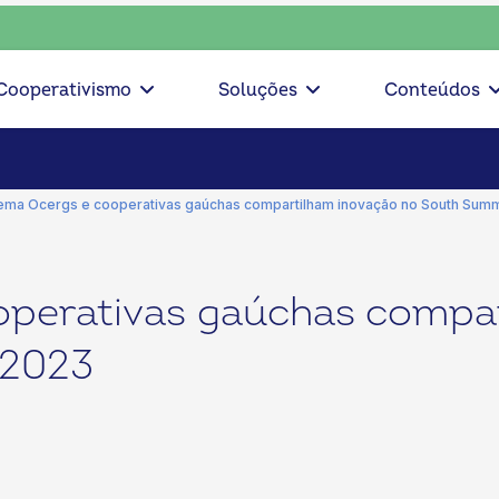
te, escolha o coop • escolha consciente, escolha o coop • e
Cooperativismo
Soluções
Conteúdos
ema Ocergs e cooperativas gaúchas compartilham inovação no South Summi
operativas gaúchas compa
 2023