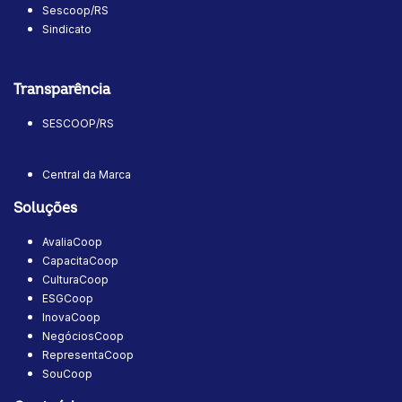
Sescoop/RS
Sindicato
Transparência
SESCOOP/RS
Central da Marca
Soluções
AvaliaCoop
CapacitaCoop
CulturaCoop
ESGCoop
InovaCoop
NegóciosCoop
RepresentaCoop
SouCoop