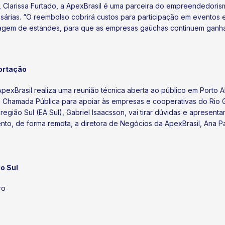
, Clarissa Furtado, a ApexBrasil é uma parceira do empreendedori
sárias. “O reembolso cobrirá custos para participação em eventos
tagem de estandes, para que as empresas gaúchas continuem ganh
ortação
exBrasil realiza uma reunião técnica aberta ao público em Porto A
a Chamada Pública para apoiar às empresas e cooperativas do Rio 
a região Sul (EA Sul), Gabriel Isaacsson, vai tirar dúvidas e aprese
nto, de forma remota, a diretora de Negócios da ApexBrasil, Ana P
o Sul
ro