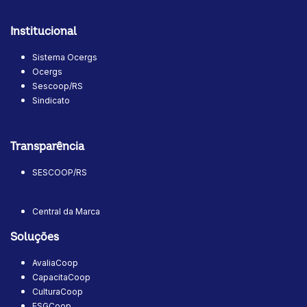
Institucional
Sistema Ocergs
Ocergs
Sescoop/RS
Sindicato
Transparência
SESCOOP/RS
Central da Marca
Soluções
AvaliaCoop
CapacitaCoop
CulturaCoop
ESGCoop