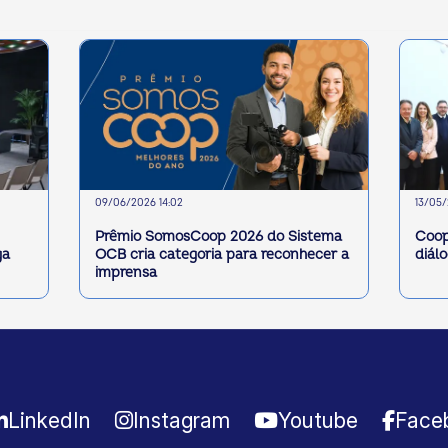
09/06/2026 14:02
13/05/
Prêmio SomosCoop 2026 do Sistema
Coop
ga
OCB cria categoria para reconhecer a
diál
imprensa
LinkedIn
Instagram
Youtube
Face