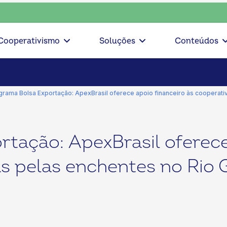
olha o coop • escolha consciente, escolha o coop • escolha 
Cooperativismo
Soluções
Conteúdos
grama Bolsa Exportação: ApexBrasil oferece apoio financeiro às cooperati
tação: ApexBrasil oferece
s pelas enchentes no Rio 