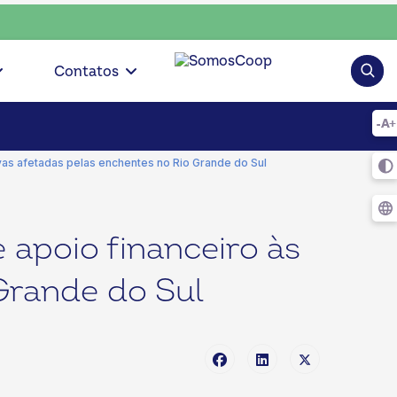
consciente, escolha o coop • escolha consciente, escolha o c
Pesqui
Contatos
vas afetadas pelas enchentes no Rio Grande do Sul
 apoio financeiro às
Grande do Sul