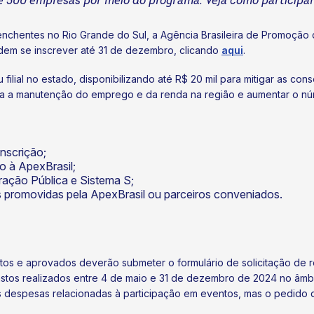
té 500 empresas por meio do programa. Veja como participa
enchentes no Rio Grande do Sul, a Agência Brasileira de Promoção 
odem se inscrever até 31 de dezembro, clicando
aqui
.
filial no estado, disponibilizando até R$ 20 mil para mitigar as co
para a manutenção do emprego e da renda na região e aumentar o 
inscrição;
o à ApexBrasil;
ação Pública e Sistema S;
 promovidas pela ApexBrasil ou parceiros conveniados.
ritos e aprovados deverão submeter o formulário de solicitação de
tos realizados entre 4 de maio e 31 de dezembro de 2024 no âmbi
s despesas relacionadas à participação em eventos, mas o pedido