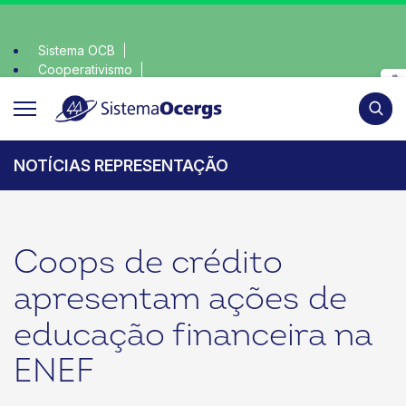
Sistema OCB
Cooperativismo
lha consciente, escolha o coop • escolha consciente, escolh
SomosCoop
Pesqui
NOTÍCIAS REPRESENTAÇÃO
Coops de crédito
apresentam ações de
educação financeira na
ENEF