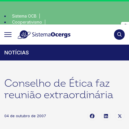
Sistema OCB
Cooperativismo
escolha consciente, escolha o coop • escolha consciente, es
SomosCoop
Pesqui
NOTÍCIAS
Conselho de Ética faz
reunião extraordinária
04 de outubro de 2007