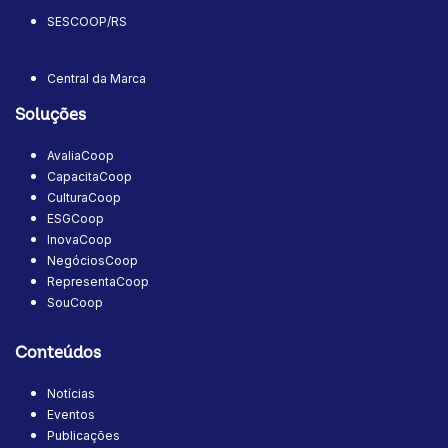
SESCOOP/RS
Central da Marca
Soluções
AvaliaCoop
CapacitaCoop
CulturaCoop
ESGCoop
InovaCoop
NegóciosCoop
RepresentaCoop
SouCoop
Conteúdos
Notícias
Eventos
Publicações