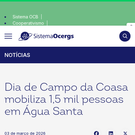
Sistema OCB
Cooperativismo
onsciente, escolha o coop • escolha consciente, escolha o c
SomosCoop
Pesqui
NOTÍCIAS
Dia de Campo da Coasa
mobiliza 1,5 mil pessoas
em Água Santa
03 de março de 2026