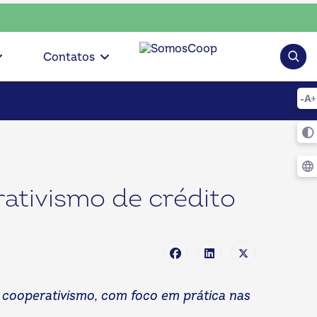
lha consciente, escolha o coop • escolha consciente, escolh
Pesqui
Contatos
rativismo de crédito
 cooperativismo, com foco em prática nas