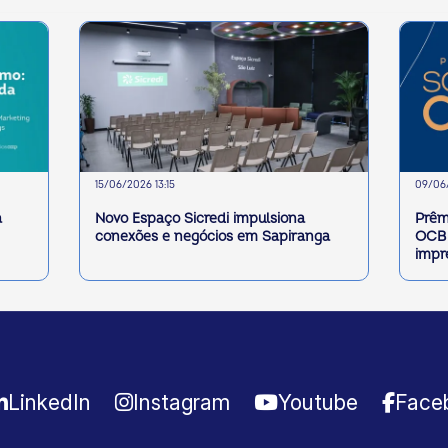
15/06/2026 13:15
09/06/
a
Novo Espaço Sicredi impulsiona
Prêm
conexões e negócios em Sapiranga
OCB 
impr
LinkedIn
Instagram
Youtube
Face