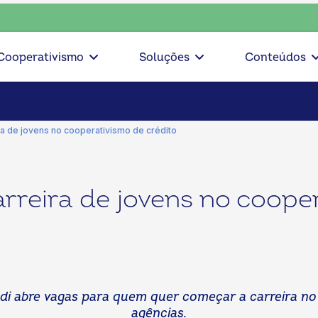
 escolha o coop • escolha consciente, escolha o coop • esco
Cooperativismo
Soluções
Conteúdos
ra de jovens no cooperativismo de crédito
arreira de jovens no coope
di abre vagas para quem quer começar a carreira no
agências.