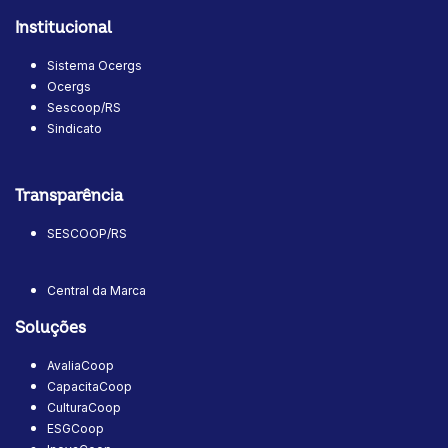
Institucional
Sistema Ocergs
Ocergs
Sescoop/RS
Sindicato
Transparência
SESCOOP/RS
Central da Marca
Soluções
AvaliaCoop
CapacitaCoop
CulturaCoop
ESGCoop