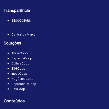
Transparência
SESCOOP/RS
Central da Marca
Soluções
AvaliaCoop
CapacitaCoop
CulturaCoop
ESGCoop
InovaCoop
NegóciosCoop
RepresentaCoop
SouCoop
Conteúdos