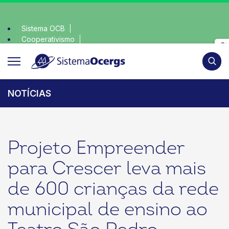
Sistema OCB
Cooperativismo
escolha consciente, escolha o coop • escolha consciente, 
SomosCoop
Pesqui
NOTÍCIAS
Projeto Empreender
para Crescer leva mais
de 600 crianças da rede
municipal de ensino ao