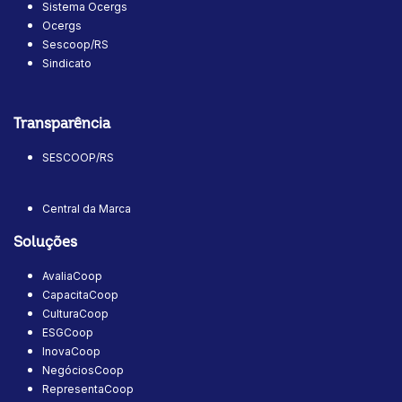
Sistema Ocergs
Ocergs
Sescoop/RS
Sindicato
Transparência
SESCOOP/RS
Central da Marca
Soluções
AvaliaCoop
CapacitaCoop
CulturaCoop
ESGCoop
InovaCoop
NegóciosCoop
RepresentaCoop