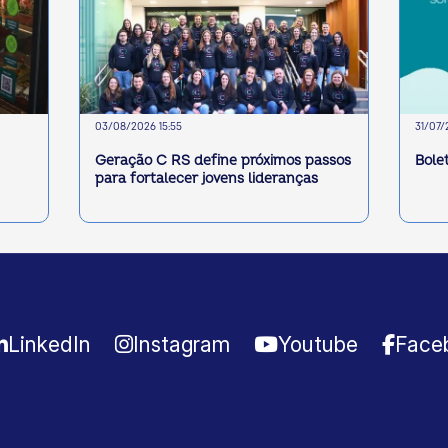
03/08/2026 15:55
31/07/
Geração C RS define próximos passos
Bole
para fortalecer jovens lideranças
LinkedIn
Instagram
Youtube
Face