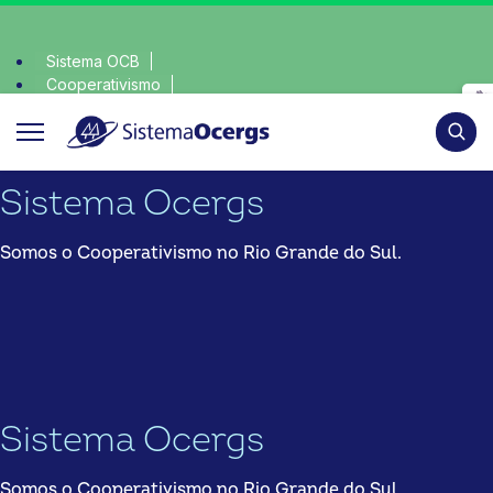
Sistema OCB
Cooperativismo
 consciente, escolha o coop • escolha consciente, escolha o
SomosCoop
Pesqui
Sistema Ocergs
Somos o Cooperativismo no Rio Grande do Sul.
Sistema Ocergs
Somos o Cooperativismo no Rio Grande do Sul.