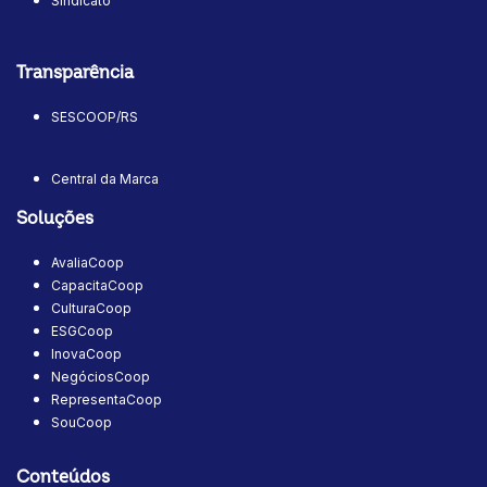
Sindicato
Transparência
SESCOOP/RS
Central da Marca
Soluções
AvaliaCoop
CapacitaCoop
CulturaCoop
ESGCoop
InovaCoop
NegóciosCoop
RepresentaCoop
SouCoop
Conteúdos