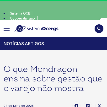
Sistema OCB
Cooperativismo
ha consciente, escolha o coop • escolha consciente, escolha
SomosCoop
Pesqui
NOTÍCIAS ARTIGOS
O que Mondragon
ensina sobre gestão que
o varejo não mostra
04 de julho de 2025