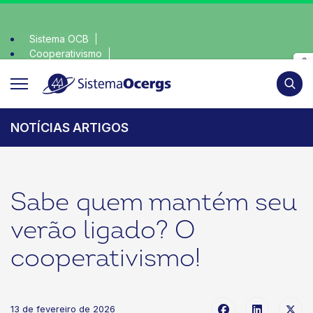
Sistema OCB
Cooperativismo
escolha consciente, escolha o coop • escolha consciente, e
SomosCoop
Pesqui
NOTÍCIAS ARTIGOS
Sabe quem mantém seu
verão ligado? O
cooperativismo!
13 de fevereiro de 2026