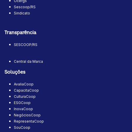
Ocergs
Sescoop/RS
Sindicato
Transparência
SESCOOP/RS
Central da Marca
Soluções
AvaliaCoop
CapacitaCoop
CulturaCoop
ESGCoop
InovaCoop
NegóciosCoop
RepresentaCoop
SouCoop