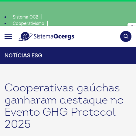
Sistema OCB
Cooperativismo
ciente, escolha o coop • escolha consciente, escolha o coop
SomosCoop
Pesqui
NOTÍCIAS ESG
Cooperativas gaúchas
ganharam destaque no
Evento GHG Protocol
2025