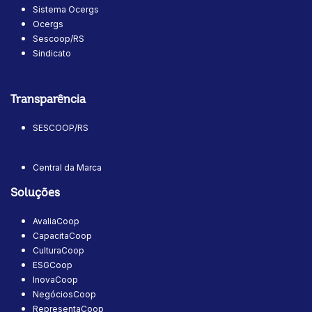
Sistema Ocergs
Ocergs
Sescoop/RS
Sindicato
Transparência
SESCOOP/RS
Central da Marca
Soluções
AvaliaCoop
CapacitaCoop
CulturaCoop
ESGCoop
InovaCoop
NegóciosCoop
RepresentaCoop