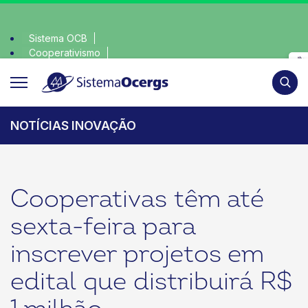
Sistema OCB
Cooperativismo
olha consciente, escolha o coop • escolha consciente, escol
SomosCoop
Pesqui
NOTÍCIAS INOVAÇÃO
Cooperativas têm até
sexta-feira para
inscrever projetos em
edital que distribuirá R$