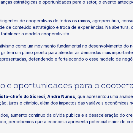
anças estratégicas e oportunidades para o setor, o evento antecip
irigentes de cooperativas de todos os ramos, agropecuário, consum
de de conteúdo estratégico e troca de experiências. Na abertura, 
 fortalecer o modelo cooperativista.
ivismo como um movimento fundamental no desenvolvimento do noss
rgs tem um plano pronto para atender às demandas mais importante
epresentadas, defendendo e fortalecendo o esse modelo de negóc
e oportunidades para o coopera
sta-chefe do Sicredi, André Nunes
, que apresentou uma análise
ão, juros e câmbio, além dos impactos das variáveis econômicas no
vados, aumento contínuo da dívida pública e a desaceleração do c
ico, percebemos que a economia apresenta potencial maior de cr