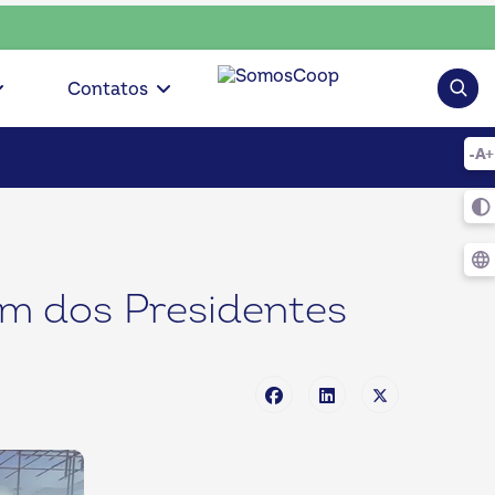
 • escolha consciente, escolha o coop • escolha consciente,
Pesqui
Contatos
um dos Presidentes