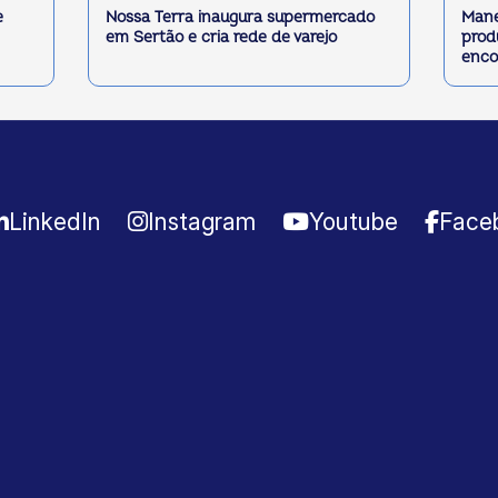
e
Nossa Terra inaugura supermercado
Mane
em Sertão e cria rede de varejo
prod
enco
LinkedIn
Instagram
Youtube
Face