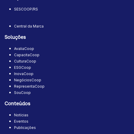
SESCOOP/RS
Central da Marca
Soluções
AvaliaCoop
CapacitaCoop
CulturaCoop
ESGCoop
InovaCoop
NegóciosCoop
RepresentaCoop
SouCoop
Conteúdos
Notícias
Eventos
Publicações