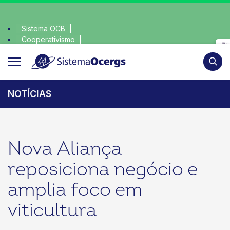
Sistema OCB
Cooperativismo
onsciente, escolha o coop • escolha consciente, escolha o c
SomosCoop
Pesqui
NOTÍCIAS
Nova Aliança
reposiciona negócio e
amplia foco em
viticultura