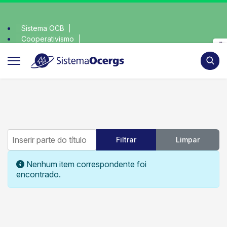
Sistema OCB
Cooperativismo
escolha consciente, escolha o coop • escolha co
SomosCoop
Pesqui
Inserir parte do título
Filtrar
Limpar
Mostrar #
Informação
Nenhum item correspondente foi
encontrado.