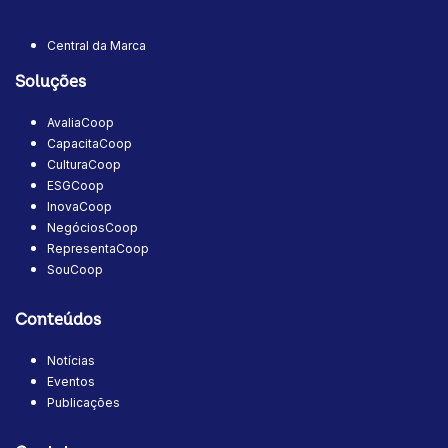
Central da Marca
Soluções
AvaliaCoop
CapacitaCoop
CulturaCoop
ESGCoop
InovaCoop
NegóciosCoop
RepresentaCoop
SouCoop
Conteúdos
Notícias
Eventos
Publicações