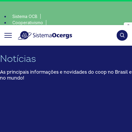
Sistema OCB
Cooperativismo
 consciente, escolha o coop • escolha consciente, escolha o
SomosCoop
Pesqui
Notícias
As principais informações e novidades do coop no Brasil e
no mundo!