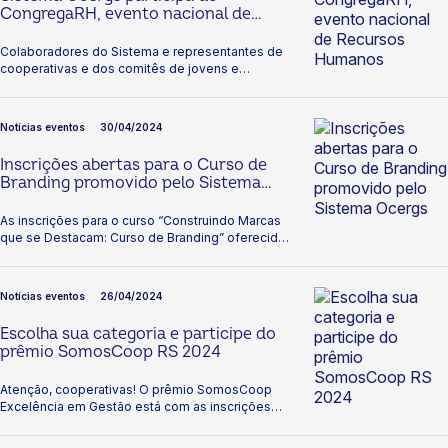
CongregaRH, evento nacional de
Recursos Humanos
Colaboradores do Sistema e representantes de
cooperativas e dos comitês de jovens e
mulheres estiveram no evento que aconteceu
em Porto Alegre.
Notícias eventos
30/04/2024
Inscrições abertas para o Curso de
Branding promovido pelo Sistema
Ocergs
As inscrições para o curso “Construindo Marcas
que se Destacam: Curso de Branding” oferecido
pela Escola Superior do Cooperativismo –
Escoop, estão abertas até 15 de maio. Sob a
orientação da Professora Ariane Feijó, os
Notícias eventos
26/04/2024
participantes terão a oportunidade de aprender
os princípios essenciais do branding, adquirindo
Escolha sua categoria e participe do
ferramentas fundamentais para desenvolver
prêmio SomosCoop RS 2024
estratégias de marca eficazes e autênticas. O
curso promete fornecer insights valiosos sobre a
Atenção, cooperativas! O prêmio SomosCoop
construção e fortalecimento da identidade de
Excelência em Gestão está com as inscrições
uma marca. As aulas serão ministradas online via
abertas até o dia 15 de maio. Se você ainda não
Microsoft Teams, em várias datas: 21/05, 24/05,
inscreveu a sua Coop, não perca essa
28/05, 04/06, 06/06 e 11/06. Os participantes