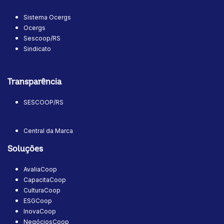
Sistema Ocergs
Ocergs
Sescoop/RS
Sindicato
Transparência
SESCOOP/RS
Central da Marca
Soluções
AvaliaCoop
CapacitaCoop
CulturaCoop
ESGCoop
InovaCoop
NegóciosCoop