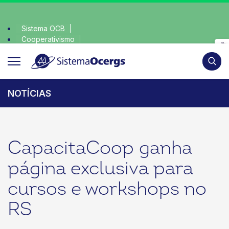
Sistema OCB
Cooperativismo
escolha consciente, escolha o coop • escolha consciente,
SomosCoop
Pesqui
NOTÍCIAS
CapacitaCoop ganha
página exclusiva para
cursos e workshops no
RS