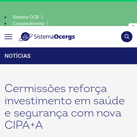
Sistema OCB
Cooperativismo
lha consciente, escolha o coop • escolha consciente, escolha
SomosCoop
Pesqui
NOTÍCIAS
Cermissões reforça
investimento em saúde
e segurança com nova
CIPA+A