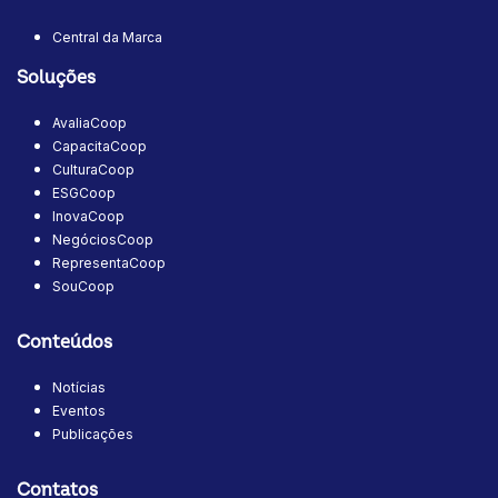
Central da Marca
Soluções
AvaliaCoop
CapacitaCoop
CulturaCoop
ESGCoop
InovaCoop
NegóciosCoop
RepresentaCoop
SouCoop
Conteúdos
Notícias
Eventos
Publicações
Contatos