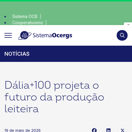
Sistema OCB
Cooperativismo
escolha consciente, escolha o coop • escolha consciente,
SomosCoop
Pesqui
NOTÍCIAS
Dália+100 projeta o
futuro da produção
leiteira
19 de maio de 2026