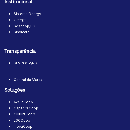
Institucional
Sistema Ocergs
Ocergs
Sescoop/RS
Sindicato
Transparência
SESCOOP/RS
Central da Marca
Soluções
AvaliaCoop
CapacitaCoop
CulturaCoop
ESGCoop
InovaCoop