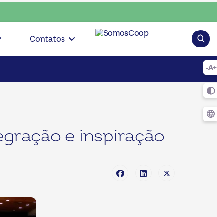
 • escolha consciente, escolha o coop • escolha consciente,
Pesqui
Contatos
egração e inspiração