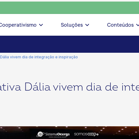
ciente, escolha o coop • escolha consciente, escolha o coop
Cooperativismo
Soluções
Conteúdos
ália vivem dia de integração e inspiração
iva Dália vivem dia de int