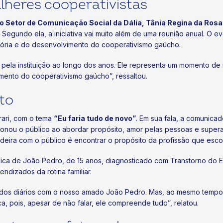
ulheres cooperativistas
o Setor de Comunicação Social da Dália, Tânia Regina da Ro
egundo ela, a iniciativa vai muito além de uma reunião anual. O ev
tória e do desenvolvimento do cooperativismo gaúcho.
pela instituição ao longo dos anos. Ele representa um momento de
mento do cooperativismo gaúcho”, ressaltou.
to
rrari, com o tema
“Eu faria tudo de novo”
. Em sua fala, a comunic
onou o público ao abordar propósito, amor pelas pessoas e supera
eira com o público é encontrar o propósito da profissão que escolh
ica de João Pedro, de 15 anos, diagnosticado com Transtorno do Es
endizados da rotina familiar.
dos diários com o nosso amado João Pedro. Mas, ao mesmo tempo, 
a, pois, apesar de não falar, ele compreende tudo”, relatou.