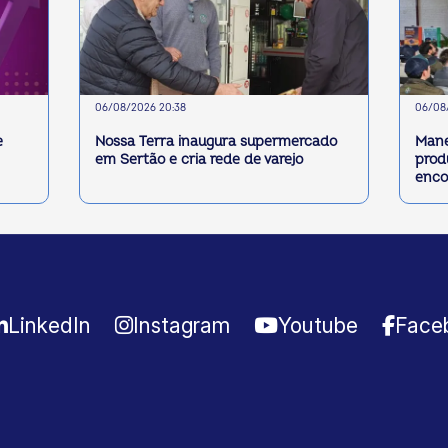
06/08/2026 20:38
06/08/
e
Nossa Terra inaugura supermercado
Mane
em Sertão e cria rede de varejo
prod
enco
LinkedIn
Instagram
Youtube
Face