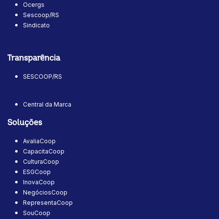
Ocergs
Sescoop/RS
Sindicato
Transparência
SESCOOP/RS
Central da Marca
Soluções
AvaliaCoop
CapacitaCoop
CulturaCoop
ESGCoop
InovaCoop
NegóciosCoop
RepresentaCoop
SouCoop