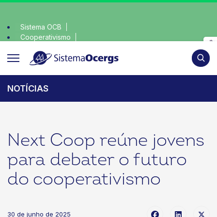
Sistema OCB
Cooperativismo
lha consciente, escolha o coop • escolha consciente, escolh
SomosCoop
Pesqui
NOTÍCIAS
Next Coop reúne jovens
para debater o futuro
do cooperativismo
30 de junho de 2025