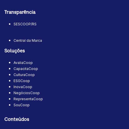
Transparência
SESCOOP/RS
Central da Marca
Soluções
AvaliaCoop
CapacitaCoop
CulturaCoop
ESGCoop
InovaCoop
NegóciosCoop
RepresentaCoop
SouCoop
Conteúdos