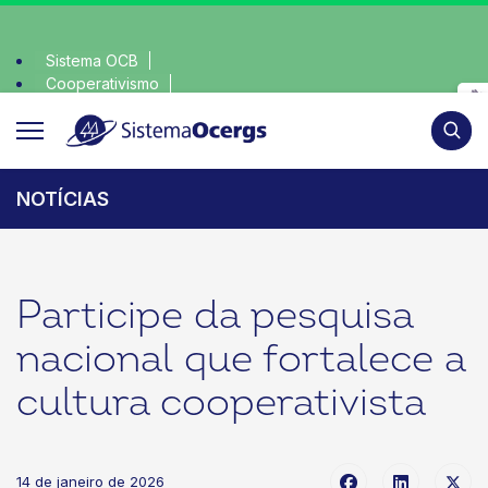
Sistema OCB
Cooperativismo
 consciente, escolha o coop • escolha consciente, escolha o 
SomosCoop
Pesqui
NOTÍCIAS
Participe da pesquisa
nacional que fortalece a
cultura cooperativista
14 de janeiro de 2026