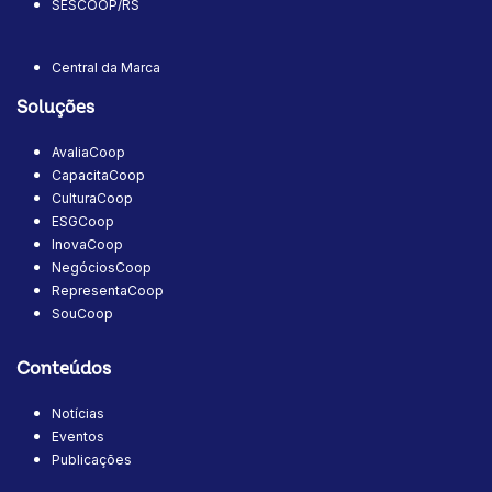
SESCOOP/RS
Central da Marca
Soluções
AvaliaCoop
CapacitaCoop
CulturaCoop
ESGCoop
InovaCoop
NegóciosCoop
RepresentaCoop
SouCoop
Conteúdos
Notícias
Eventos
Publicações