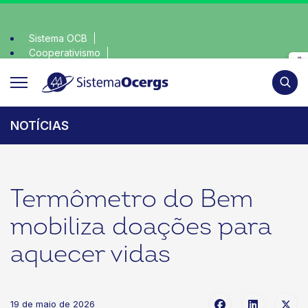
Sistema OCB
Cooperativismo
ha consciente, escolha o coop • escolha consciente, escolha
SomosCoop
Pesqui
NOTÍCIAS
Termômetro do Bem
mobiliza doações para
aquecer vidas
19 de maio de 2026