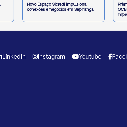
a
Novo Espaço Sicredi impulsiona
Prêm
conexões e negócios em Sapiranga
OCB 
impr
LinkedIn
Instagram
Youtube
Face