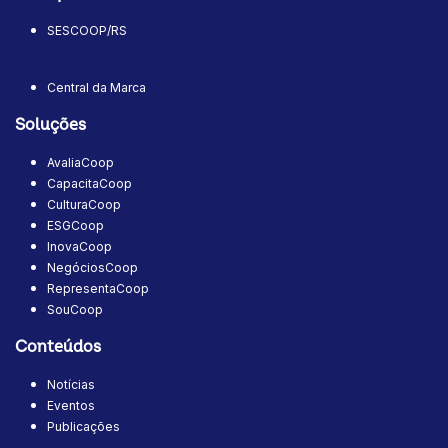
SESCOOP/RS
Central da Marca
Soluções
AvaliaCoop
CapacitaCoop
CulturaCoop
ESGCoop
InovaCoop
NegóciosCoop
RepresentaCoop
SouCoop
Conteúdos
Notícias
Eventos
Publicações