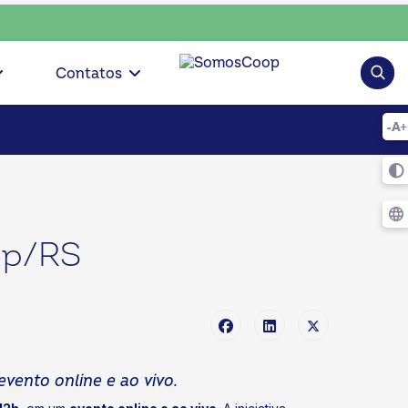
oop • escolha consciente, escolha o coop • escolha conscien
Pesqui
Contatos
op/RS
vento online e ao vivo.