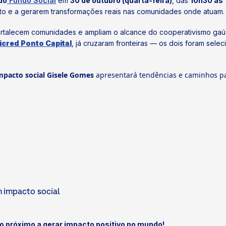
do
Fundo Social
em
30 de outubro (quarta-feira)
, das
10h30 às 
to e a gerarem transformações reais nas comunidades onde atuam.
fortalecem comunidades e ampliam o alcance do cooperativismo g
icred Ponto Capital
, já cruzaram fronteiras — os dois foram sele
impacto social Gisele Gomes
apresentará tendências e caminhos p
m impacto social
 o próximo a gerar impacto positivo no mundo!