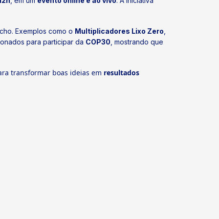
12h
, em um
evento online e ao vivo
. A iniciativa
aúcho. Exemplos como o
Multiplicadores Lixo Zero
,
cionados para participar da
COP30
, mostrando que
ara transformar boas ideias em
resultados