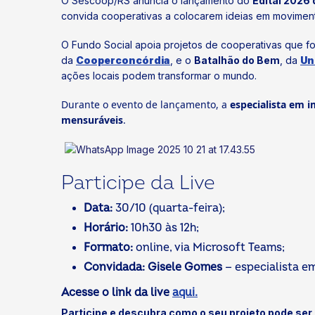
O Sescoop/RS anuncia o lançamento do
Edital 2026 
convida cooperativas a colocarem ideias em movimen
O Fundo Social apoia projetos de cooperativas que 
da
Cooperconcórdia
, e o
Batalhão do Bem
, da
Un
ações locais podem transformar o mundo.
Durante o evento de lançamento, a
especialista em 
mensuráveis
.
Participe da Live
Data:
30/10 (quarta-feira);
Horário:
10h30 às 12h;
Formato:
online, via Microsoft Teams;
Convidada:
Gisele Gomes
— especialista e
Acesse o link da live
aqui.
Participe e descubra como o seu projeto pode ser