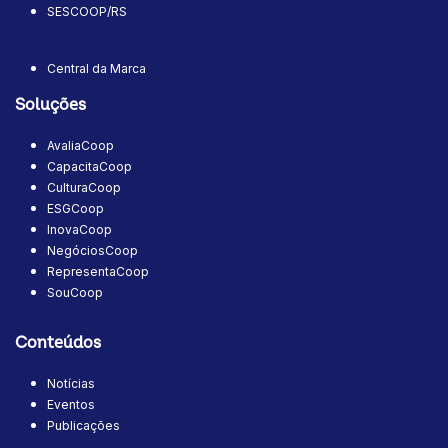
SESCOOP/RS
Central da Marca
Soluções
AvaliaCoop
CapacitaCoop
CulturaCoop
ESGCoop
InovaCoop
NegóciosCoop
RepresentaCoop
SouCoop
Conteúdos
Notícias
Eventos
Publicações