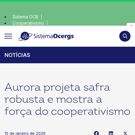
Sistema OCB
Cooperativismo
escolha consciente, escolha o coop • escolha consciente, 
SomosCoop
Pesqui
NOTÍCIAS
Aurora projeta safra
robusta e mostra a
força do cooperativismo
15 de janeiro de 2026