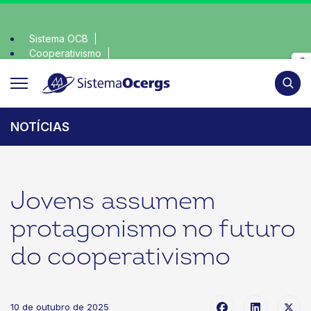
Sistema OCB
Cooperativismo
ha consciente, escolha o coop • escolha consciente, escolha
SomosCoop
Pesqui
NOTÍCIAS
Jovens assumem
protagonismo no futuro
do cooperativismo
10 de outubro de 2025