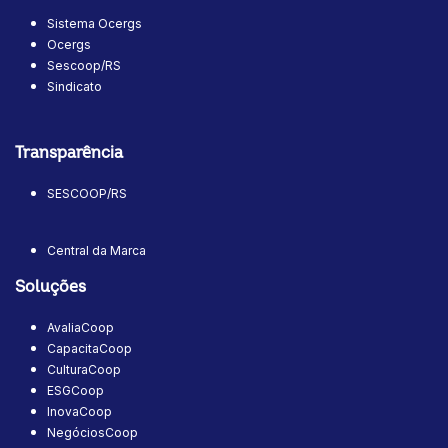
Sistema Ocergs
Ocergs
Sescoop/RS
Sindicato
Transparência
SESCOOP/RS
Central da Marca
Soluções
AvaliaCoop
CapacitaCoop
CulturaCoop
ESGCoop
InovaCoop
NegóciosCoop