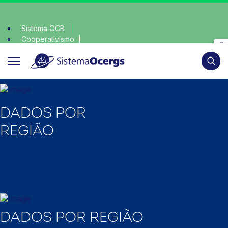
Sistema OCB
Cooperativismo
escolha consciente, escolha o coop • escolha conscie
SomosCoop
Pesqui
DADOS POR
REGIÃO
DADOS POR REGIÃO