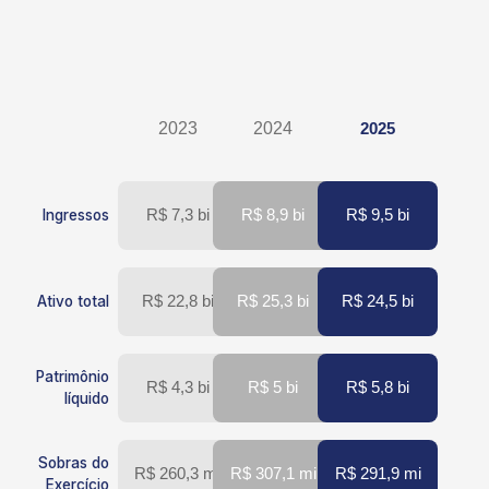
2023
2024
2025
R$ 7,3 bi
R$ 8,9 bi
R$ 9,5 bi
Ingressos
R$ 22,8 bi
R$ 25,3 bi
R$ 24,5 bi
Ativo total
Patrimônio
R$ 4,3 bi
R$ 5 bi
R$ 5,8 bi
líquido
Sobras do
R$ 260,3 mi
R$ 307,1 mi
R$ 291,9 mi
Exercício