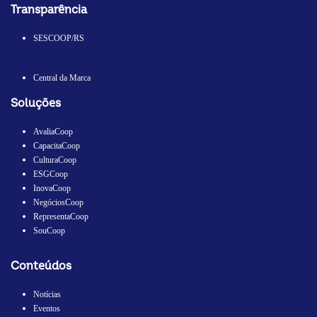
Transparência
SESCOOP/RS
Central da Marca
Soluções
AvaliaCoop
CapacitaCoop
CulturaCoop
ESGCoop
InovaCoop
NegóciosCoop
RepresentaCoop
SouCoop
Conteúdos
Notícias
Eventos