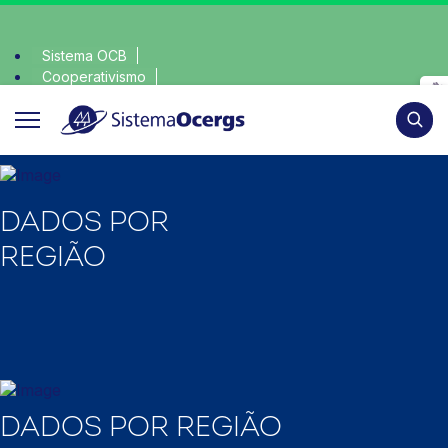
Sistema OCB
Cooperativismo
escolha consciente, escolha o coop • escolha conscie
SomosCoop
Pesqui
DADOS POR
REGIÃO
DADOS POR REGIÃO