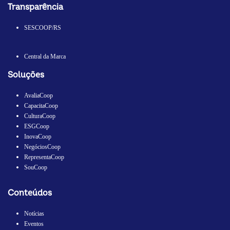
Transparência
SESCOOP/RS
Central da Marca
Soluções
AvaliaCoop
CapacitaCoop
CulturaCoop
ESGCoop
InovaCoop
NegóciosCoop
RepresentaCoop
SouCoop
Conteúdos
Notícias
Eventos