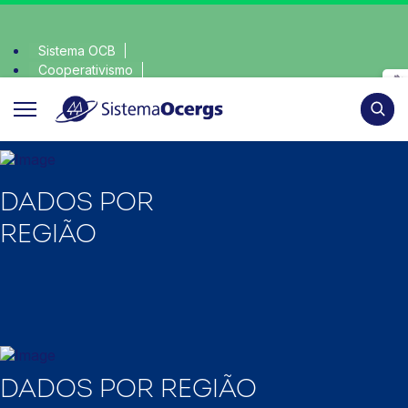
Sistema OCB
Cooperativismo
scolha consciente, escolha o coop • escolha consciente, esco
SomosCoop
Pesqui
DADOS POR
REGIÃO
DADOS POR REGIÃO