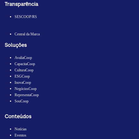
Transparência
SESCOOP/RS
Central da Marca
Soluções
AvaliaCoop
CapacitaCoop
CulturaCoop
ESGCoop
InovaCoop
NegóciosCoop
RepresentaCoop
SouCoop
Conteúdos
Notícias
Eventos