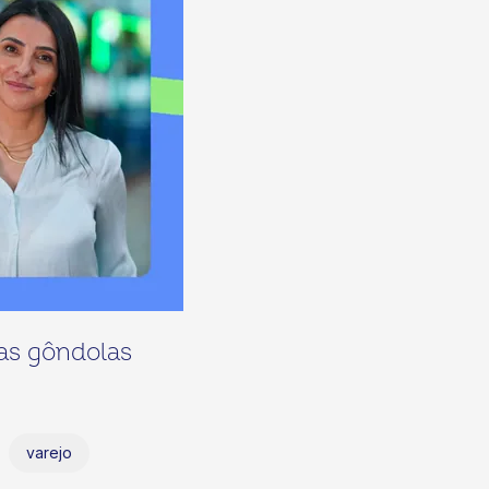
as gôndolas
varejo